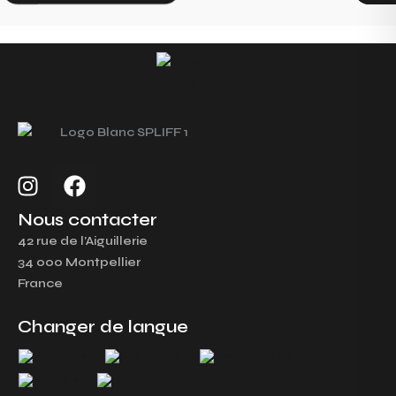
I
F
n
a
s
c
Nous contacter
t
e
42 rue de l’Aiguillerie
a
b
34 000 Montpellier
g
o
France
r
o
a
k
Changer de langue
m