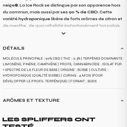
neige❄️. La Ice Rock se distingue par son apparence hors
du commun, mais aussi par ses
90 % de CBD
. Cette
variété
hydroponique
libère de forts arômes de citron et
de menthe , de quoi rafraîchir instantanément ton palais
.
DÉTAILS
MOLÉCULE PRINCIPALE : 90% CBD | THC : 0.3% | TERPÈNES DOMINANTS :
LIMONÈNE, PINÈNE, CAMPHÈNE | PROFIL CANNABINOÏDE : ISOLAT PUR
+ SPECTRE DE LA FLEUR DE BASE | ORIGINE : SUISSE | CULTURE :
HYDROPONIQUE (QUALITÉ SUISSE) | CURING : 4 MOIS (POUR
DÉVELOPPER LE PROFIL TERPÉNIQUE) | FORMAT : BUDS
ARÔMES ET TEXTURE
LA ICE ROCK OFFRE UNE EXPÉRIENCE GUSTATIVE FRAÎCHE ET
REVIGORANTE, AVEC DES SAVEURS DOMINANTES DE MENTHE ET DE PIN,
LES SPLIFFERS ONT
ACCENTUÉES PAR DES NOTES SUBTILES DE CITRON ET DE CAMPHRE. EN
TESTÉ