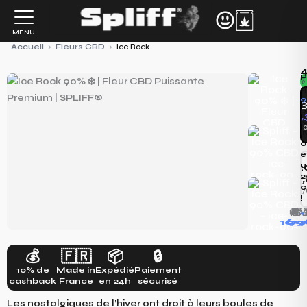
Aller
au
MENU
contenu
Accueil
›
Fleurs CBD
›
Ice Rock
4
P
«
q
9
p
21
l
7,
l
o
e
u
2
2
112
c
5,60€
5
!
🚚
🎁
+

169
9
1
💰
🇫🇷
📦
🔒
10% de
Made in
Expédié
Paiement
cashback
France
en 24h
sécurisé
Les nostalgiques de l’hiver ont droit à leurs boules de