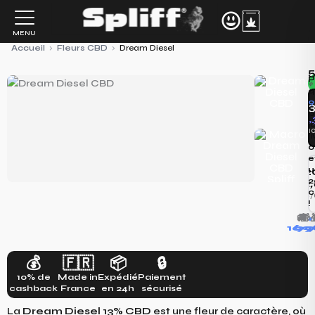
Aller
au
MENU
contenu
Accueil
›
Fleurs CBD
›
Dream Diesel
P
«
q
9
p
21
l
7,
l
o
e
u
2
2
112
c
5,60€
5
!
🚚
🎁
+

169
9
1
💰
🇫🇷
📦
🔒
10% de
Made in
Expédié
Paiement
cashback
France
en 24h
sécurisé
La
Dream Diesel 13% CBD
est une fleur de caractère, où