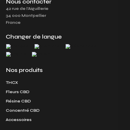
s
c
Nous contacter
t
e
42 rue de l’Aiguillerie
a
b
34 000 Montpellier
g
o
France
r
o
a
k
Changer de langue
m
Nos produits
THCX
Fleurs CBD
Résine CBD
Concentré CBD
Accessoires