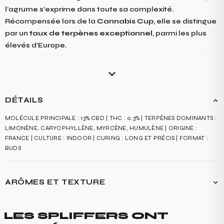
l’agrume s’exprime dans toute sa complexité.
Récompensée lors de la
Cannabis Cup
, elle se distingue
par un
taux de terpènes exceptionnel
, parmi les plus
élevés d’Europe.
Tranchante, expressive et profondément aromatique,
c’est une
exclusivité Spliff
pensée pour les amateurs de
profils puissants et sophistiqués.
DÉTAILS
MOLÉCULE PRINCIPALE : 13% CBD | THC : 0.3% | TERPÈNES DOMINANTS :
LIMONÈNE, CARYOPHYLLÈNE, MYRCÈNE, HUMULÈNE | ORIGINE :
FRANCE | CULTURE : INDOOR | CURING : LONG ET PRÉCIS | FORMAT :
BUDS
ARÔMES ET TEXTURE
L’ATTAQUE EST FRANCHE ET ZESTÉE, DOMINÉE PAR UNE ORANGE AMÈRE
INTENSE, PRESQUE CONFITE.
LES SPLIFFERS ONT
LA BOUCHE DÉVOILE ENSUITE UNE AMERTUME ÉLÉGANTE, ÉQUILIBRÉE