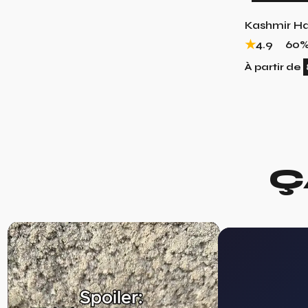
Kashmir H
4.9
60
À partir de
Ç