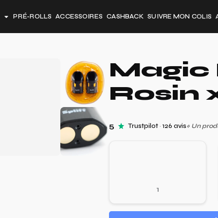
PRÉ-ROLLS
ACCESSOIRES
CASHBACK
SUIVRE MON COLIS
Magic 
Rosin 
5
Trustpilot
·
126 avis
«
Un produ
1