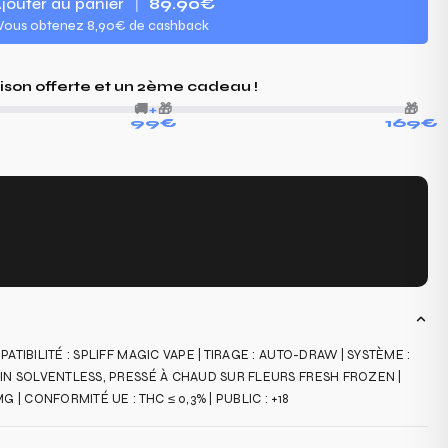
jouter au panier
|
89.90€
Vous obtenez
8,90€
de cashback
aison offerte et un 2ème cadeau !
🚚
+
🎁
🎁
99€
169€
TIBILITÉ : SPLIFF MAGIC VAPE | TIRAGE : AUTO-DRAW | SYSTÈME :
IN SOLVENTLESS, PRESSÉ À CHAUD SUR FLEURS FRESH FROZEN |
 | CONFORMITÉ UE : THC ≤ 0,3% | PUBLIC : +18