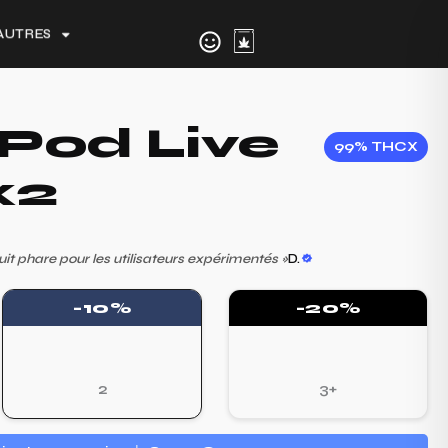
AUTRES
Pod Live
99% THCX
x2
it phare pour les utilisateurs expérimentés
»
D.
-10%
-20%
2
3+