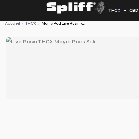
Aller
THCX
CBD
au
contenu
Accueil
›
THCX
›
Magic Pod Live Rosin x2