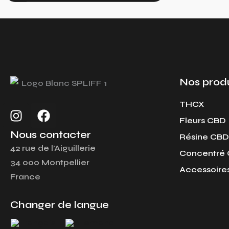
Nos produ
THCX
I
F
n
a
Fleurs CBD
s
c
Nous contacter
Résine CBD
t
e
42 rue de l’Aiguillerie
Concentré
a
b
34 000 Montpellier
g
o
Accessoire
France
r
o
a
k
Changer de langue
m