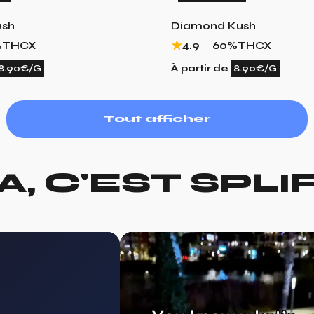
ash
Diamond Kush
%
THCX
4.9
60%
THCX
8.90€/G
À partir de
8.90€/G
Tout afficher
A, C'EST SPLI