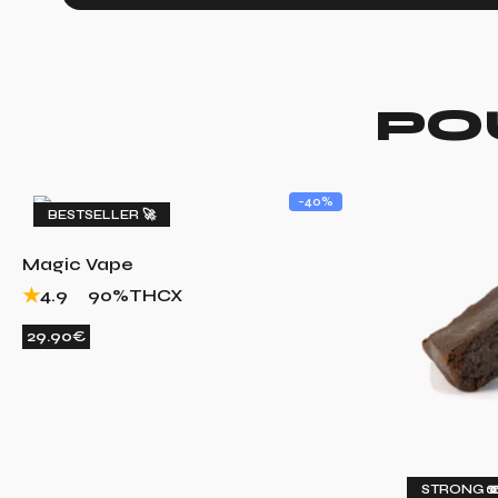
PO
-40%
BESTSELLER 🚀
Magic Vape
4.9
90%
THCX
29.90€
STRONG 