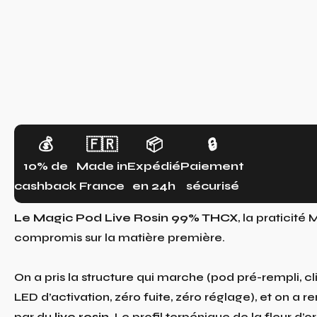
💰
🇫🇷
📦
🔒
10% de
Made in
Expédié
Paiement
cashback
France
en 24h
sécurisé
Le Magic Pod Live Rosin 99% THCX
, la praticité
compromis sur la matière première.
On a pris la structure qui marche (pod pré-rempli, 
LED d’activation, zéro fuite, zéro réglage), et on a 
par du
live rosin
. Le profil terpénique de la fleur d’o