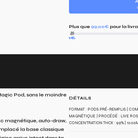
A
Plus que
99,00€
pour la livr
🎁
1€
 Magic Pod, sans le moindre
DÉTAILS
FORMAT : PODS PRÉ-REMPLIS | COMPA
MAGNÉTIQUE | PROCÉDÉ : LIVE ROS
clic magnétique, auto-draw,
CONCENTRATION THCX : 99% | 1000MG
remplacé la base classique
rigine arrive intact dans ta