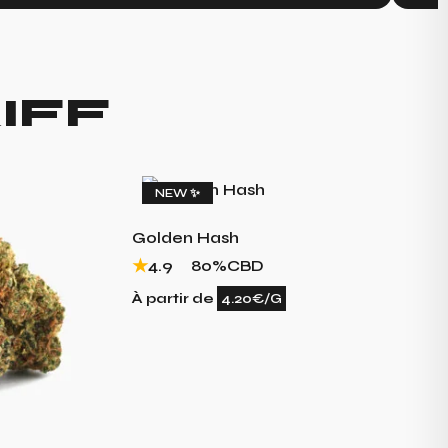
IFF
NEW ✨
Golden Hash
4.9
80%
CBD
À partir de
4.20€/G