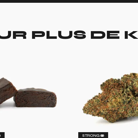
UR PLUS DE K

STRONG 🫨