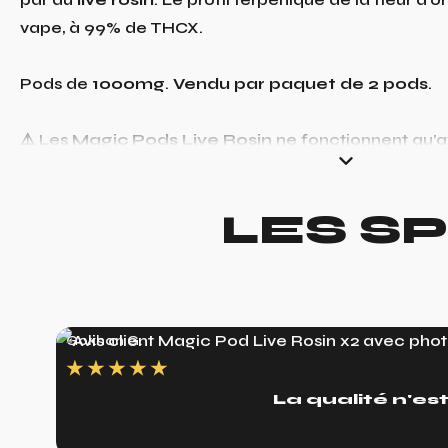
vape, à 99% de THCX.
Pods de
1000mg
.
Vendu par paquet de 2 pods
.
⚠️ Les
Magic Pods Live Rosin
ne fonctionnent qu’
LES S
Gokhan G.
★
★
★
★
★
La qualité n'est