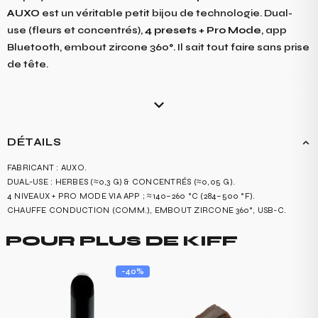
AUXO
est un véritable petit bijou de technologie. Dual-
use (fleurs et concentrés),
4 presets + Pro Mode
, app
Bluetooth, embout zircone 360°. Il sait tout faire sans prise
de tête.
Réglages recommandées pour un maximum de saveurs :
170-180°C.
DÉTAILS
Fabricant :
AUXO
.
FABRICANT : AUXO.
DUAL-USE : HERBES (≈0,3 G) & CONCENTRÉS (≈0,05 G).
4 NIVEAUX + PRO MODE VIA APP ; ≈140–260 °C (284–500 °F).
CHAUFFE CONDUCTION (COMM.), EMBOUT ZIRCONE 360°, USB-C.
POUR PLUS DE KIFF
-40%