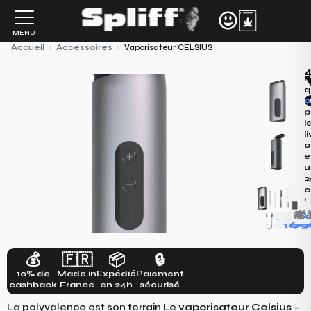
Aller
au
MENU
contenu
Accueil
›
Accessoires
›
Vaporisateur CELSIUS
4
P
q
9
p
l
l
o
e
u
2
c
!
🚚
🎁
+

169
9
1
💰
🇫🇷
📦
🔒
10% de
Made in
Expédié
Paiement
cashback
France
en 24h
sécurisé
La polyvalence est son terrain Le
vaporisateur Celsius –