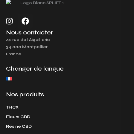
I
F
n
a
s
c
Nous contacter
t
e
42 rue de l’Aiguillerie
a
b
34 000 Montpellier
g
o
France
r
o
a
k
Changer de langue
m
Nos produits
THCX
Fleurs CBD
Résine CBD