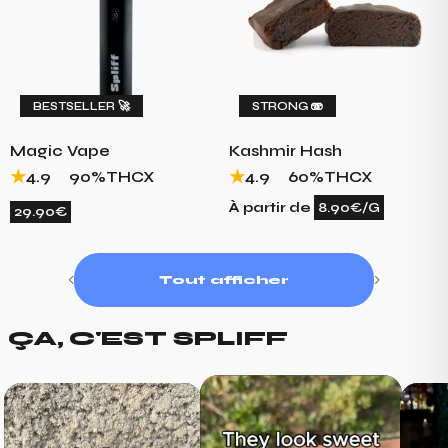
BESTSELLER 🚀
STRONG 🫨
Magic Vape
Kashmir Hash
4.9
90%
THCX
4.9
60%
THCX
À partir de
8.90€/G
29.90€
Tout afficher
ÇA, C'EST SPLIFF