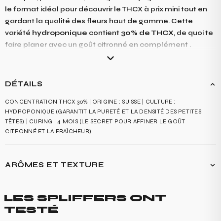
le format idéal pour découvrir le THCX à prix mini tout en
gardant la qualité des fleurs haut de gamme. Cette
variété
hydroponique
contient
30% de THCX
, de quoi te
faire planer avec un goût citronné en complément .
DÉTAILS
CONCENTRATION THCX 30% | ORIGINE : SUISSE | CULTURE :
HYDROPONIQUE (GARANTIT LA PURETÉ ET LA DENSITÉ DES PETITES
TÊTES) | CURING : 4 MOIS (LE SECRET POUR AFFINER LE GOÛT
CITRONNÉ ET LA FRAÎCHEUR)
ARÔMES ET TEXTURE
GOÛT : UNE CLAQUE CITRONNÉE BIEN VIVE DÈS L'ATTAQUE ! CETTE
FRANCHISE EST ADOUCIE PAR UNE TOUCHE SUCRÉE EN ARRIÈRE-PLAN,
LES SPLIFFERS ONT
TANDIS QU'UNE POINTE ÉPICÉE DYNAMISE AGRÉABLEMENT LE PALAIS.
TESTÉ
C'EST UN PROFIL FRANC, DIRECT ET EXTRÊMEMENT EFFICACE.