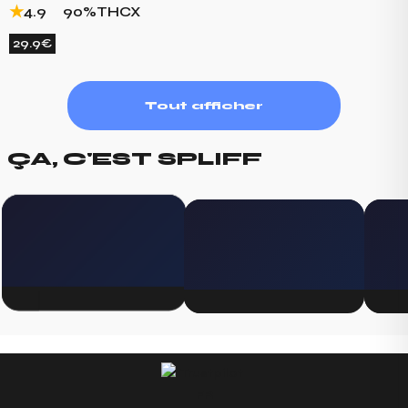
4.9
90%
THCX
29.9€
Tout afficher
ÇA, C'EST SPLIFF