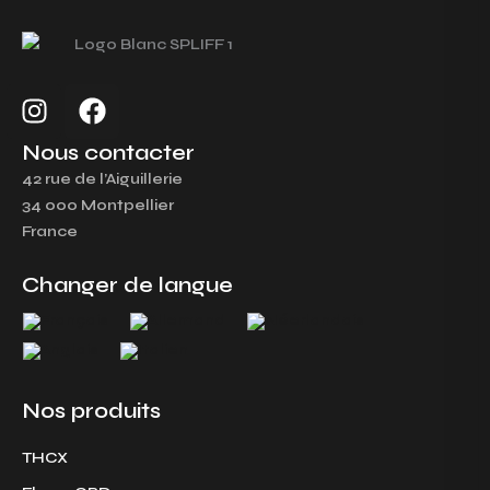
I
F
n
a
s
c
Nous contacter
t
e
42 rue de l’Aiguillerie
a
b
34 000 Montpellier
g
o
France
r
o
a
k
Changer de langue
m
Nos produits
THCX