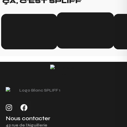
ÇA, C'EST SPLIFF
I
F
n
a
s
c
Nous contacter
t
e
42 rue de l’Aiguillerie