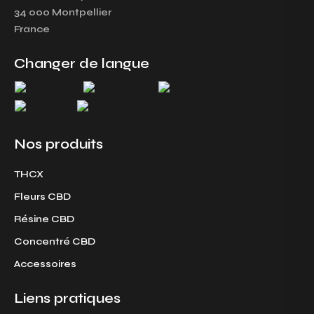
a
b
34 000 Montpellier
g
o
France
r
o
a
k
Changer de langue
m
Nos produits
THCX
Fleurs CBD
Résine CBD
Concentré CBD
Accessoires
Liens pratiques