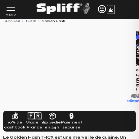
Aller
au
MENU
contenu
Accueil
›
THCX
›
Golden Hash
P
q
9
SOL
S
p
23
l
7,9
l
o
e
u
2
SOL
S
2
130
c
6,50€
!
🚚
🎁
+

169
9
1
💰
🇫🇷
📦
🔒
10% de
Made in
Expédié
Paiement
cashback
France
en 24h
sécurisé
Le Golden Hash THCX est une merveille de cuisine. Un