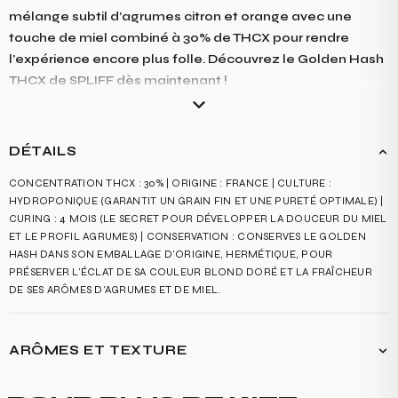
mélange subtil d’agrumes citron et orange avec une
touche de miel combiné à 30% de THCX pour rendre
l’expérience encore plus folle. Découvrez le Golden Hash
THCX de SPLIFF dès maintenant !
DÉTAILS
CONCENTRATION THCX : 30% | ORIGINE : FRANCE | CULTURE :
HYDROPONIQUE (GARANTIT UN GRAIN FIN ET UNE PURETÉ OPTIMALE) |
CURING : 4 MOIS (LE SECRET POUR DÉVELOPPER LA DOUCEUR DU MIEL
ET LE PROFIL AGRUMES) | CONSERVATION : CONSERVES LE GOLDEN
HASH DANS SON EMBALLAGE D'ORIGINE, HERMÉTIQUE, POUR
PRÉSERVER L'ÉCLAT DE SA COULEUR BLOND DORÉ ET LA FRAÎCHEUR
DE SES ARÔMES D'AGRUMES ET DE MIEL.
ARÔMES ET TEXTURE
EN BOUCHE, LE GOLDEN HASH 30% DE THCX OUVRE SUR DES ZESTES