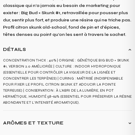
classique qui n’a jamais eu besoin de marketing pour
exister : Big Bud × Skunk #1, retravaillée pour pousser plus
dur, sentir plus fort, et produire une résine qui ne triche pas.
Profil citron skunk old-school, fond de pin et d’épices,
têtes denses au point qu’on les sent à travers le sachet.
DÉTAILS
CONCENTRATION THCX : 40% | ORIGINE : GÉNÉTIQUE BIG BUD × SKUNK
#1, VERSION 2.0 AMÉLIORÉE | CULTURE : INDOOR HYDROPONIQUE
(ESSENTIELLE POUR CONTRÔLER LA VIGUEUR DE LA LIGNÉE ET
CONCENTRER LES TERPÈNES) | CURING : MAÎTRISÉ (INDISPENSABLE
POUR FIXER LE PROFIL CITRON SKUNK ET ADOUCIR LA POINTE
TERREUSE) | CONSERVATION : À L'ABRI DE LA LUMIÈRE, EN POT
HERMÉTIQUE, HUMIDITÉ 58–62% (ESSENTIEL POUR PRÉSERVER LA RÉSINE
ABONDANTE ET L'INTENSITÉ AROMATIQUE).
ARÔMES ET TEXTURE
L'ATTAQUE EST CITRONNÉE, VIVE, PRESQUE ZESTE RÂPÉ, LA SIGNATURE