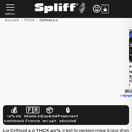
Aller
au
MENU
contenu
Accueil
›
THCX
›
Critical 2.0
P
«
q
9
p
26
l
8,9
l
o
e
u
2
2
150
c
7,50€/
!
🚚
🎁
+

169
9
1
💰
🇫🇷
📦
🔒
10% de
Made in
Expédié
Paiement
cashback
France
en 24h
sécurisé
La Critical 2.0 THCX 40%
, c’est la version mise à jour d’un