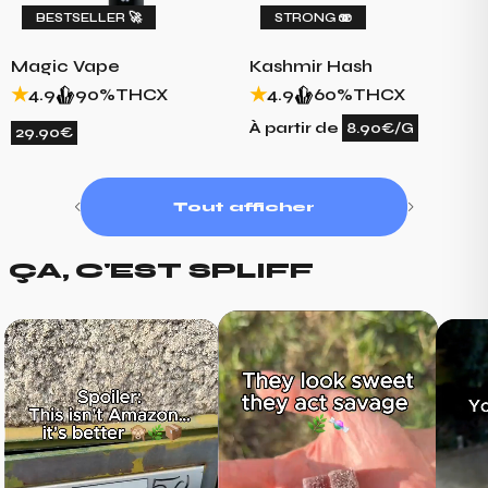
BESTSELLER 🚀
STRONG 🫨
Magic Vape
Kashmir Hash
4.9
90%
THCX
4.9
60%
THCX
À partir de
8.90€/G
29.90€
Tout afficher
ÇA, C'EST SPLIFF