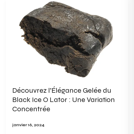
Découvrez
l’Élégance
Gelée
du
Black
Ice
O
Lator
:
Une
Variation
Concentrée
Découvrez l’Élégance Gelée du
Black Ice O Lator : Une Variation
Concentrée
janvier 16, 2024