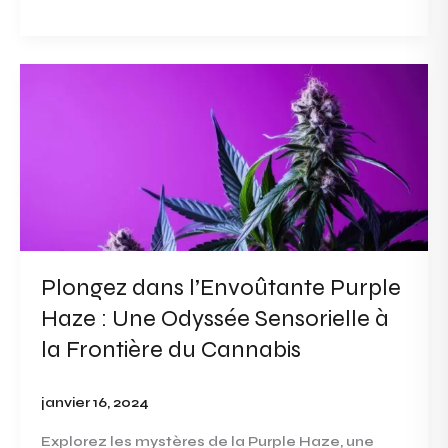
Plongez
dans
l’Envoûtante
Purple
Haze
:
Une
Odyssée
Sensorielle
Plongez dans l’Envoûtante Purple
à
Haze : Une Odyssée Sensorielle à
la
Frontière
la Frontière du Cannabis
du
Cannabis
janvier 16, 2024
Explorez les mystères de la Purple Haze, une