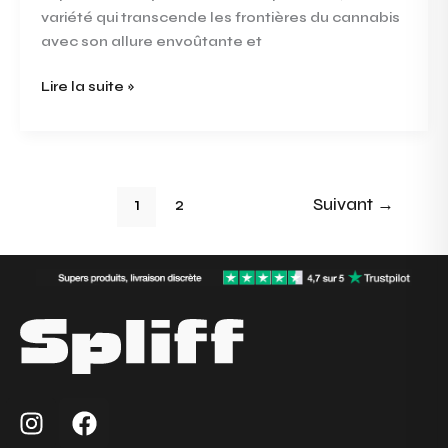
variété qui transcende les frontières du cannabis
avec son allure envoûtante et
Lire la suite »
1
2
Suivant
→
I
F
n
a