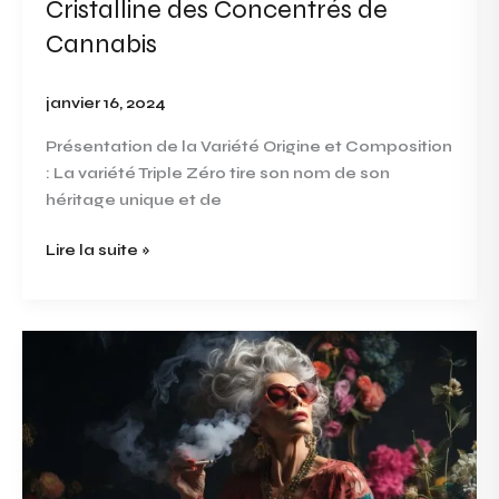
Cristalline des Concentrés de
Cannabis
janvier 16, 2024
Présentation de la Variété Origine et Composition
: La variété Triple Zéro tire son nom de son
héritage unique et de
Lire la suite »
Introduction
à
la
Majestueuse
Black
Crystal