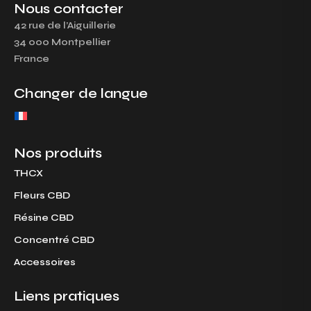
s
c
Nous contacter
t
e
42 rue de l’Aiguillerie
a
b
34 000 Montpellier
g
o
France
r
o
a
k
Changer de langue
m
Nos produits
THCX
Fleurs CBD
Résine CBD
Concentré CBD
Accessoires
Liens pratiques