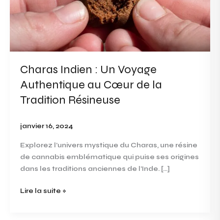
Un
Voyage
Authentique
au
Cœur
de
Charas Indien : Un Voyage
la
Authentique au Cœur de la
Tradition
Résineuse
Tradition Résineuse
janvier 16, 2024
Explorez l’univers mystique du Charas, une résine
de cannabis emblématique qui puise ses origines
dans les traditions anciennes de l’Inde. […]
Lire la suite »