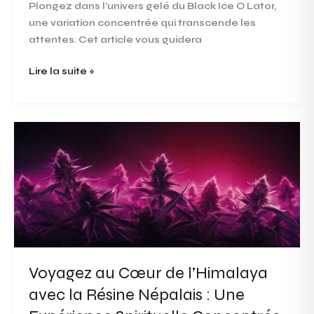
Plongez dans l’univers gelé du Black Ice O Lator,
une variation concentrée qui transcende les
attentes. Cet article vous guidera
Lire la suite »
Voyagez
au
Cœur
de
l’Himalaya
avec
la
Résine
Népalais
Voyagez au Cœur de l’Himalaya
:
avec la Résine Népalais : Une
Une