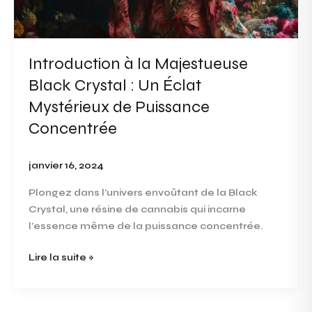
:
Un
Éclat
Mystérieux
Introduction à la Majestueuse
de
Black Crystal : Un Éclat
Puissance
Concentrée
Mystérieux de Puissance
Concentrée
janvier 16, 2024
Plongez dans l’univers envoûtant de la Black
Crystal, une résine de cannabis qui incarne
l’essence même de la puissance concentrée.
Lire la suite »