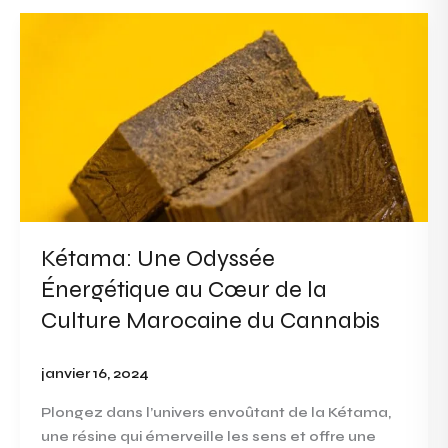
Kétama:
Une
Odyssée
Énergétique
au
Cœur
de
la
Culture
Marocaine
Kétama: Une Odyssée
du
Énergétique au Cœur de la
Cannabis
Culture Marocaine du Cannabis
janvier 16, 2024
Plongez dans l’univers envoûtant de la Kétama,
une résine qui émerveille les sens et offre une