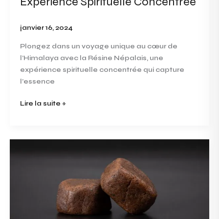
Expérience Spirituelle Concentrée
Expérience
Spirituelle
Concentrée
janvier 16, 2024
Plongez dans un voyage unique au cœur de
l’Himalaya avec la Résine Népalais, une
expérience spirituelle concentrée qui capture
l’essence
Lire la suite »
Découvrez
l’Élégance
Intense
de
la
Résine
Double