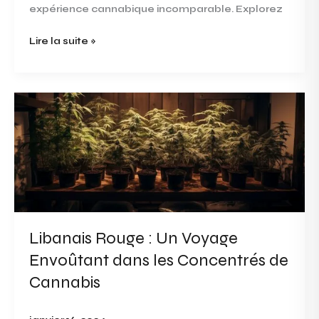
expérience cannabique incomparable. Explorez
Lire la suite »
Libanais
Rouge
:
Un
Voyage
Envoûtant
dans
les
Libanais Rouge : Un Voyage
Concentrés
de
Envoûtant dans les Concentrés de
Cannabis
Cannabis