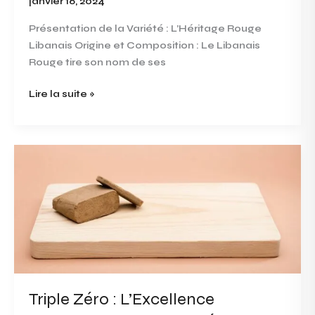
janvier 16, 2024
Présentation de la Variété : L’Héritage Rouge
Libanais Origine et Composition : Le Libanais
Rouge tire son nom de ses
Lire la suite »
Triple
Zéro
:
L’Excellence
Cristalline
des
Concentrés
de
Cannabis
Triple Zéro : L’Excellence