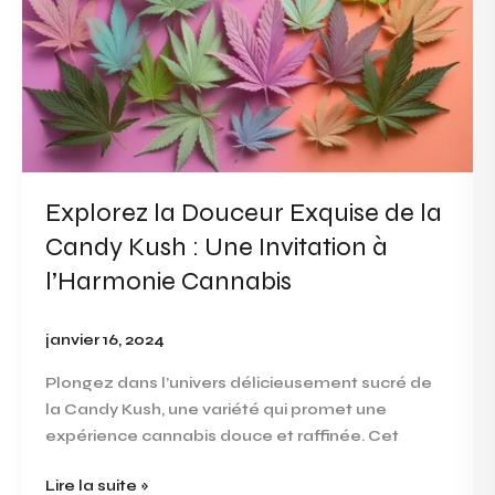
la
Douceur
Exquise
de
la
Candy
Kush
:
Explorez la Douceur Exquise de la
Une
Invitation
Candy Kush : Une Invitation à
à
l’Harmonie Cannabis
l’Harmonie
Cannabis
janvier 16, 2024
Plongez dans l’univers délicieusement sucré de
la Candy Kush, une variété qui promet une
expérience cannabis douce et raffinée. Cet
Lire la suite »