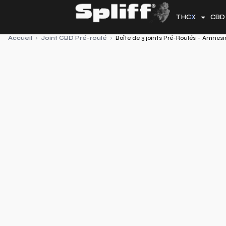
Aller
THCX
CBD
au
contenu
Accueil
›
Joint CBD Pré-roulé
›
Boîte de 3 joints Pré-Roulés – Amnesi