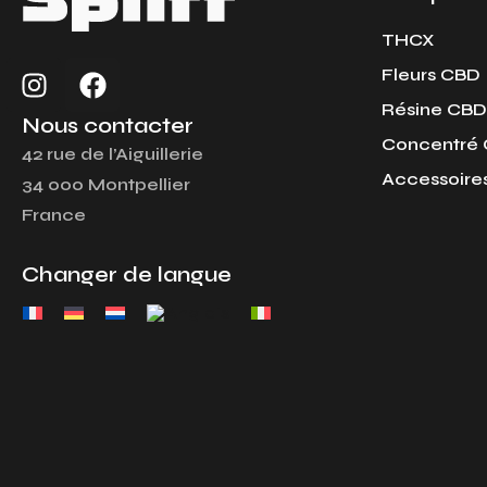
THCX
I
F
Fleurs CBD
n
a
Résine CBD
s
c
Nous contacter
Concentré
t
e
42 rue de l’Aiguillerie
a
b
Accessoire
34 000 Montpellier
g
o
France
r
o
a
k
Changer de langue
m