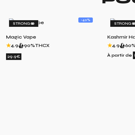
-40%
STRONG 🫨
STRONG 
Magic Vape
Kashmir H
4.9
90%
THCX
4.9
60
À partir de
29.9€