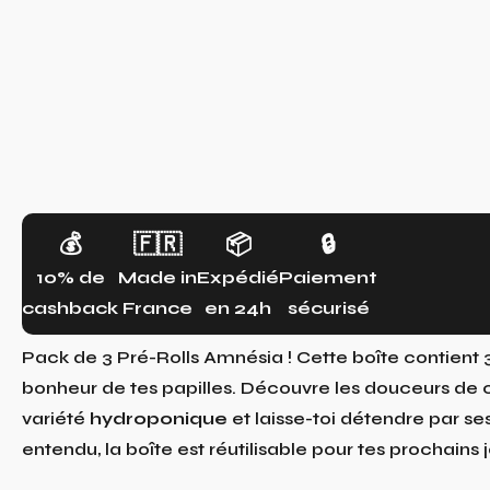
💰
🇫🇷
📦
🔒
10% de
Made in
Expédié
Paiement
cashback
France
en 24h
sécurisé
Pack de 3 Pré-Rolls Amnésia ! Cette boîte contient 3
bonheur de tes papilles. Découvre les douceurs de 
variété
hydroponique
et laisse-toi détendre par se
entendu, la boîte est réutilisable pour tes prochains jo