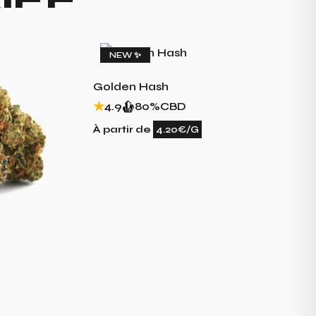
NEW ✨
Golden Hash
4.9
80%
CBD
À partir de
4.20€/G