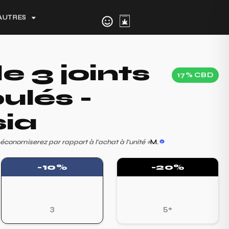
AUTRES
e 3 joints
17% CBD
ulés -
ia
économiserez par rapport à l'achat à l'unité
»
M.
-10%
-20%
3
5+