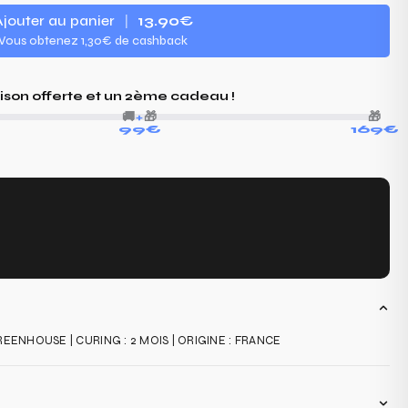
jouter au panier
|
13.90€
Vous obtenez
1,30€
de cashback
aison offerte et un 2ème cadeau !
🚚
+
🎁
🎁
99€
169€
 GREENHOUSE | CURING : 2 MOIS | ORIGINE : FRANCE