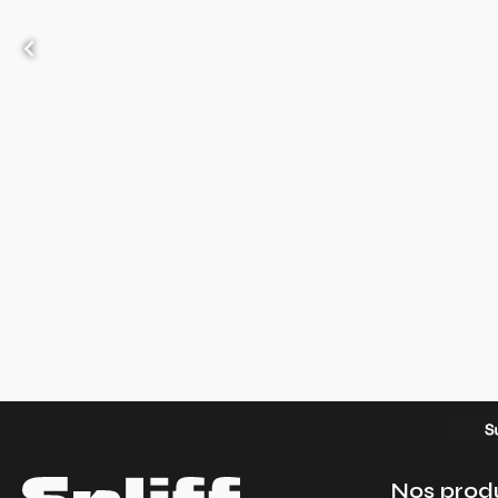
‹
Nos produ