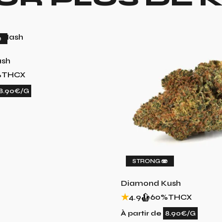

ash
%
THCX
8.90€/G
STRONG 🫨
Diamond Kush
4.9
60%
THCX
À partir de
8.90€/G