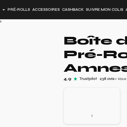
PRÉ-ROLLS
ACCESSOIRES
CASHBACK
SUIVRE MON COLIS
a
Boîte d
Pré-Ro
Amnes
4.9
Trustpilot
·
238 avis
«
Vous 
1