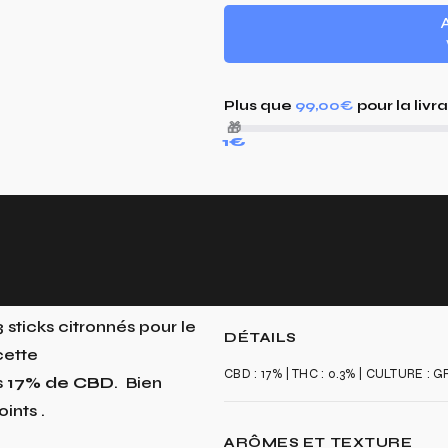
A
Plus que
99,00€
pour la livr
🎁
1€
 sticks citronnés pour le
DÉTAILS
cette
CBD : 17% | THC : 0.3% | CULTURE :
s
17% de CBD
. Bien
ints .
ARÔMES ET TEXTURE