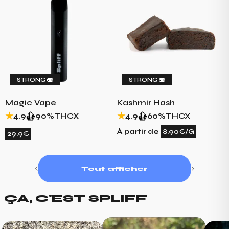
STRONG 🫨
STRONG 🫨
Magic Vape
Kashmir Hash
4.9
90%
THCX
4.9
60%
THCX
À partir de
8.90€/G
29.9€
Tout afficher
ÇA, C'EST SPLIFF