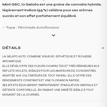
Mint GSC
, la
Gelato
est une graine de cannabis hybride,
légèrement
Indica (55%)
célèbre pour ses arômes
sucrés et son effet parfaitement équilibré.
♀️
Type :
Féminisée Autofloraison
Génétique :
Sunset Sherbet x Thin Mint GSC
Dominance :
Indica 55% – Sativa 45%
Puissance :
THC 20–24% – CBD <1%
DÉTAILS
Rendement intérieur :
500–600 g/m²
☀️
Rendement extérieur :
jusqu’à 650 g/plant
LA GELATO AUTO COMBINE VIGUEUR, ESTHÉTIQUE ET RICHESSE
AROMATIQUE.
⏳
Temps de floraison :
9 à 10 semaines
ELLE DÉVELOPPE DES FLEURS COMPACTES ET TRÈS RÉSINEUSES AUX
Terpènes :
Limonène – Humulène – Caryophyllène
REFLETS VIOLETS, IDÉALES POUR LES AMATEURS DE CONCENTRÉS.
ADAPTÉE AUX CULTIVATEURS DE TOUT NIVEAU, ELLE OFFRE DES
Vendu par paquet de 3 graines.
RENDEMENTS CONSTANTS ET UNE FLORAISON RAPIDE.
SES EFFETS ÉQUILIBRENT PARFAITEMENT STIMULATION MENTALE ET
DÉTENTE CORPORELLE, EN FAISANT UNE VARIÉTÉ IDÉALE À TOUT
MOMENT DE LA JOURNÉE.