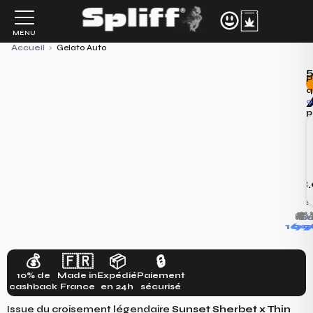
Aller
au
MENU
contenu
Accueil
›
Gelato Auto
P
q
9
p
l
l
o
e
u
2
28
c
!
🚚
🎁
+

169
9
1
💰
🇫🇷
📦
🔒
10% de
Made in
Expédié
Paiement
cashback
France
en 24h
sécurisé
Issue du croisement légendaire
Sunset Sherbet x Thin