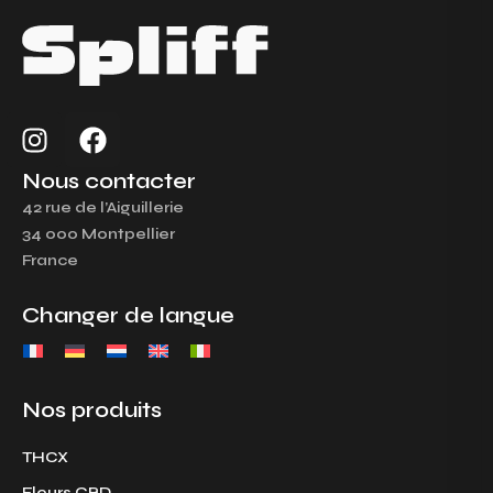
I
F
n
a
s
c
Nous contacter
t
e
42 rue de l’Aiguillerie
a
b
34 000 Montpellier
g
o
France
r
o
a
k
Changer de langue
m
Nos produits
THCX
Fleurs CBD