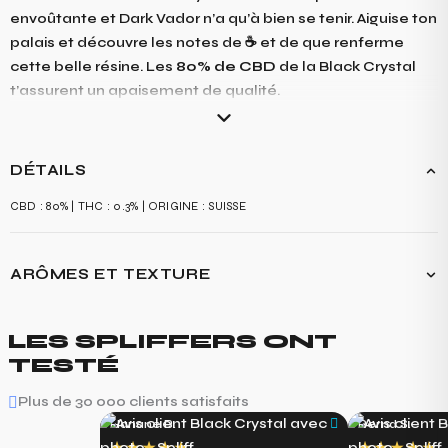
envoûtante et Dark Vador n’a qu’à bien se tenir. Aiguise ton
palais et découvre les notes de ☕️ et de que renferme
cette belle résine. Les
80% de CBD
de la Black Crystal
t’assurent un apaisement de qualité.
DÉTAILS
CBD : 80% | THC : 0.3% | ORIGINE : SUISSE
ARÔMES ET TEXTURE
LA RÉSINE "BLACK CRYSTAL" PROPOSE UNE EXPÉRIENCE GUSTATIVE
RICHE ET PROFONDE : UNE FUSION INTENSE DE SAVEURS TERREUSES ET
LES SPLIFFERS ONT
BOISÉES, AVEC DES NOTES DE CAFÉ ET DE CHOCOLAT NOIR. EN
TESTÉ
BOUCHE, ELLE OFFRE UNE COMPLEXITÉ DE SAVEURS, COMBINANT DES
TONS TERREUX ET BOISÉS AVEC UNE DOUCEUR DÉLICATE DE CAFÉ ET DE
Plus de 30 000 clients satisfaits
CACAO.
Hanane B.
Bernd S.
DÈS QUE VOUS OUVREZ SON CONTENANT, LA RÉSINE "BLACK CRYSTAL"