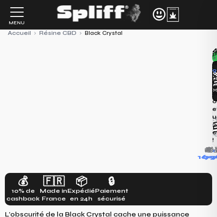
Aller
au
MENU
contenu
Accueil
›
Résine CBD
›
Black Crystal
4
P
«
q
9
SOL
S
p
24
l
8,0
l
o
e
u
2
SOL
S
2
102
c
5,10€/
4
!
🚚
🎁
+

169
9
1
💰
🇫🇷
📦
🔒
10% de
Made in
Expédié
Paiement
cashback
France
en 24h
sécurisé
L’obscurité de la Black Crystal cache une puissance