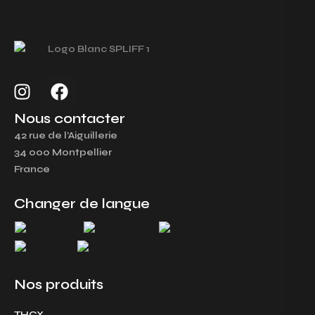
I
F
n
a
s
c
Nous contacter
t
e
42 rue de l’Aiguillerie
a
b
34 000 Montpellier
g
o
France
r
o
a
k
Changer de langue
m
Nos produits
THCX